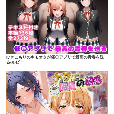
ひきこもりのキモオタが催〇アプリで最高の青春を送
る-ルビー