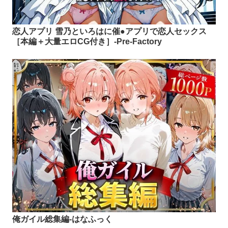
恋人アプリ 雪乃といろはに催●アプリで恋人セックス
［本編＋大量エロCG付き］-Pre-Factory
俺ガイル総集編-はなふっく