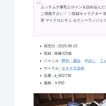
ムッチムチ爆乳ヒロインを詰め込んだ
ご堪能下さい！ ◇収録キャラクター 胡蝶し〇
容 マイクロビキニ セクシーランジェ
発売日 : 2025-06-15
収録 : 画像325枚
ジャンル :
野外・露出
中出し
フ
サークル :
オチチ大百科
品番 : d_602738
価格 : ￥550